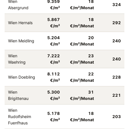
Wien
9.359
18
324
Alsergrund
€/m²
€/m²/Monat
5.867
18
Wien Hernals
292
€/m²
€/m²/Monat
5.204
20
Wien Meidling
240
€/m²
€/m²/Monat
Wien
7.222
23
240
Waehring
€/m²
€/m²/Monat
8.112
22
Wien Doebling
228
€/m²
€/m²/Monat
Wien
5.300
31
221
Brigittenau
€/m²
€/m²/Monat
Wien
5.178
18
Rudolfsheim
203
€/m²
€/m²/Monat
Fuenfhaus