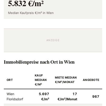
5.832 €/m²
Median Kaufpreis €/m² in Wien
ANZEIGE
Immobilienpreise nach Ort in Wien
KAUF
MIETE MEDIAN
ORT
MEDIAN
ANGEBOTE
€/M²/MONAT
€/M²
Wien
5.697
17
967
Floridsdorf
€/m²
€/m²/Monat