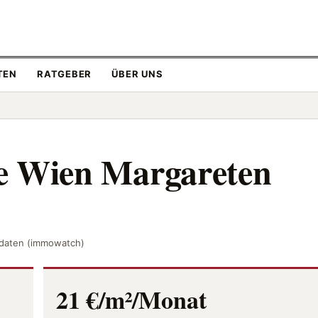
TEN
RATGEBER
ÜBER UNS
e Wien Margareten
atdaten (immowatch)
21 €/m²/Monat