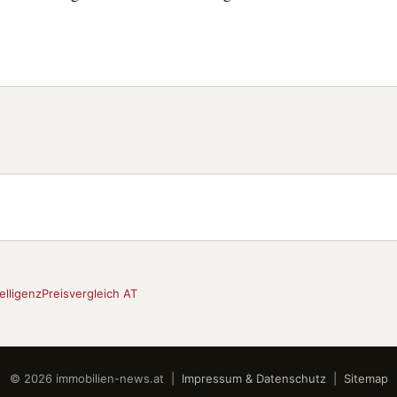
elligenz
Preisvergleich AT
© 2026 immobilien-news.at |
Impressum & Datenschutz
|
Sitemap