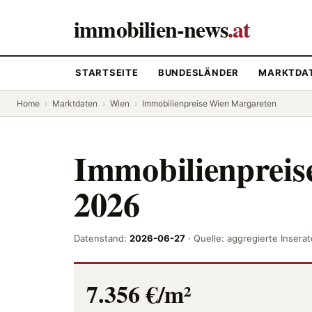
immobilien-news
.at
STARTSEITE
BUNDESLÄNDER
MARKTDA
Home
›
Marktdaten
›
Wien
›
Immobilienpreise Wien Margareten
Immobilienpreis
2026
Datenstand:
2026-06-27
· Quelle: aggregierte Inser
7.356 €/m²