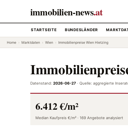
immobilien-news
.at
STARTSEITE
BUNDESLÄNDER
MARKTDA
Home
›
Marktdaten
›
Wien
›
Immobilienpreise Wien Hietzing
Immobilienpreis
Datenstand:
2026-06-27
· Quelle: aggregierte Inser
6.412 €/m²
Median Kaufpreis €/m² · 169 Angebote analysiert