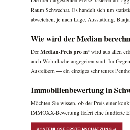
Die hier dargestellten Preise basieren auf 
Raum Schwechat. Es handelt sich um statist
abweichen, je nach Lage, Ausstattung, Bauj
Wie wird der Median berechn
Median-Preis pro m²
Der
wird aus allen erf
auch Wohnfläche angegeben sind. Im Gegens
Ausreißern — ein einziges sehr teures Pentho
Immobilienbewertung in Sch
Möchten Sie wissen, ob der Preis einer konk
IMMOXX-Bewertung liefert eine fundierte Ei
KOSTENLOSE ERSTEINSCHÄTZUNG →