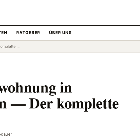
TEN
RATGEBER
ÜBER UNS
komplette …
swohnung in
en — Der komplette
edauer